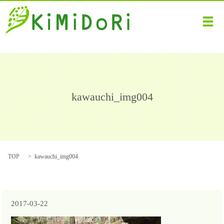
メ
kawauchi_img004
TOP
kawauchi_img004
2017-03-22